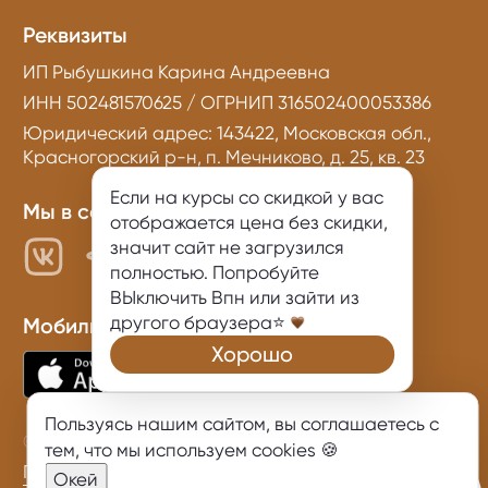
Реквизиты
ИП Рыбушкина Карина Андреевна
ИНН 502481570625 / ОГРНИП 316502400053386
Юридический адрес: 143422, Московская обл.,
Красногорский р-н, п. Мечниково, д. 25, кв. 23
Если на курсы со скидкой у вас
Мы в социальных сетях
отображается цена без скидки,
значит сайт не загрузился
полностью. Попробуйте
ВЫключить Впн или зайти из
другого браузера⭐
Мобильное приложение
Хорошо
Пользуясь нашим сайтом, вы соглашаетесь с
© 2026 KarinaKino
тем, что
мы используем cookies
🍪
Политика конфиденциальности
Окей