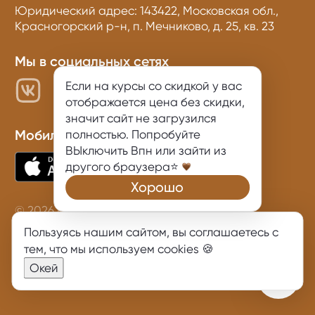
Юридический адрес: 143422, Московская обл.,
Красногорский р-н, п. Мечниково, д. 25, кв. 23
Мы в социальных сетях
Если на курсы со скидкой у вас
отображается цена без скидки,
значит сайт не загрузился
полностью. Попробуйте
Мобильное приложение
ВЫключить Впн или зайти из
другого браузера⭐
Хорошо
© 2026 KarinaKino
Политика конфиденциальности
Пользуясь нашим сайтом, вы соглашаетесь с
тем, что
мы используем cookies
🍪
Договор оферты
Окей
Согласие на обработку персональных данных