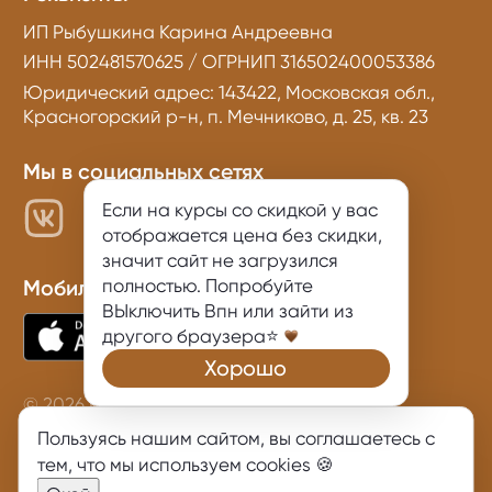
ИП Рыбушкина Карина Андреевна
ИНН 502481570625 / ОГРНИП 316502400053386
Юридический адрес: 143422, Московская обл.,
Красногорский р-н, п. Мечниково, д. 25, кв. 23
Мы в социальных сетях
Если на курсы со скидкой у вас
отображается цена без скидки,
значит сайт не загрузился
полностью. Попробуйте
Мобильное приложение
ВЫключить Впн или зайти из
другого браузера⭐
Хорошо
© 2026 KarinaKino
Политика конфиденциальности
Пользуясь нашим сайтом, вы соглашаетесь с
тем, что
мы используем cookies
🍪
Договор оферты