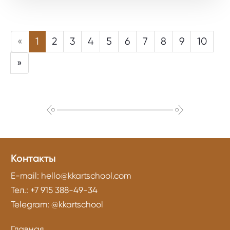
«
1
2
3
4
5
6
7
8
9
10
»
Контакты
E-mail:
hello@kkartschool.com
Тел.:
+7 915 388-49-34
Telegram:
@kkartschool
Главная