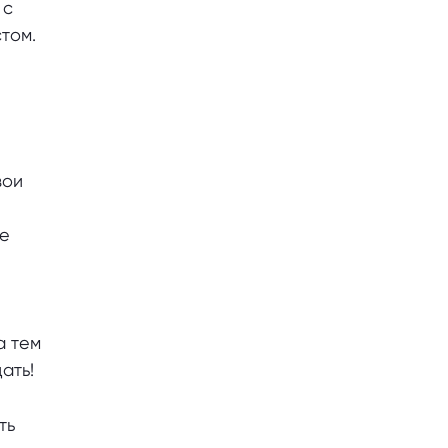
 с
том.
вои
те
а тем
ать!
ть