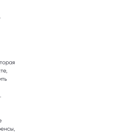
е
оторая
те,
ить
.
е
ренсы,