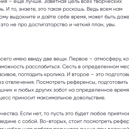
ния – еще лучше. Заветная цель всех творческих
. И то, знаете, это такая роскошь. Ведь всем нам
тому выдохните и дайте себе время, может быть даж
это не про достигаторство и четкий план, увы.
всего имею ввиду две вещи. Первое – атмосферу, к
озможность расслабиться. Сесть в определенном мес
асивое, погладить кролика. И второе – это подготов
ез отвлечения. Посмотреть референсы, подготовить
шних и любых других забот на определенное время
оцесс приносит максимальное довольствие.
чества. Если нет, то пусть это будет любое приятно
аедине с собой. Во-вторых, стоит посмотреть рефе
ая небольшая работа получится лучше при должной